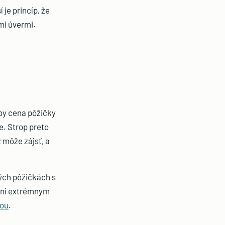
 je princíp, že
mi úvermi.
by cena pôžičky
e. Strop preto
 môže zájsť, a
bých pôžičkách s
áni extrémnym
tou
.