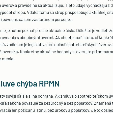
 úverov a pravidelne sa aktualizuje. Tieto údaje vychádzajú z dá
počet stropu. Vďaka tomu sa strop prispôsobuje aktuálnej sit
 pri pevnom, časom zastaranom percente.
nie je nutné poznať presné aktuálne číslo. Dôležité je vedieť, že
rovnania s obdobnými úvermi. Ak chcete mať istotu, či konkr
dlá, vodidlom je legislatíva pre oblasť spotrebiteľských úverov
lovenska. Konkrétne aktuálne hodnoty si overujte pri primárno
e menia.
mluve chýba RPMN
ty súvisí ďalšia silná ochrana. Ak zmluva o spotrebiteľskom 
dľa zákona považuje za bezúročný a bez poplatkov. Znamená to
vracia len požičanú istinu, bez úrokov a poplatkov. Je to dôsle