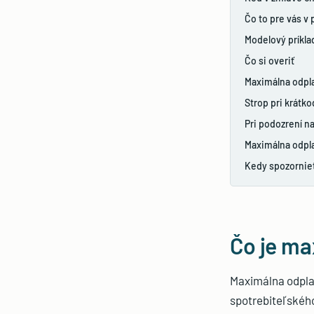
Čo to pre vás v
Modelový príkla
Čo si overiť
Maximálna odpla
Strop pri krátk
Pri podozrení n
Maximálna odpla
Kedy spozornie
Čo je ma
Maximálna odplat
spotrebiteľského