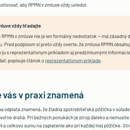
otivovať, aby RPMN v zmluve vždy uviedol.
luve vždy hľadajte
 RPMN v zmluve nie je len formálny nedostatok — má zásadný 
u. Pred podpisom si preto vždy overte, že zmluva RPMN obsahuj
e ju s reprezentatívnym príkladom aj predzmluvnými informáci
ať, popisuje článok o
reprezentatívnom príklade
.
e vás v praxi znamená
na odplata znamená, že žiadna spotrebiteľská pôžička v súlad
oľne drahá. Pri bežných ponukách je strop ďaleko a nemusíte h
a celkovú sumu na zaplatenie ako pri každej inej pôžičke. Str