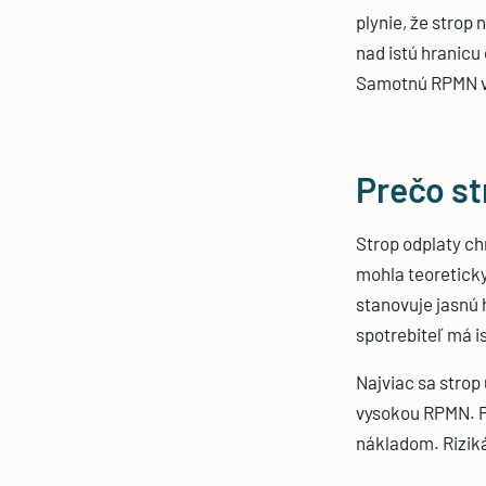
plynie, že strop 
nad istú hranicu
Samotnú RPMN vy
Prečo st
Strop odplaty ch
mohla teoreticky
stanovuje jasnú 
spotrebiteľ má is
Najviac sa strop
vysokou RPMN. P
nákladom. Rizik