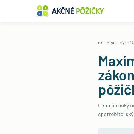
akcne-pozicky.sk
/
A
Maxim
zákon
pôžič
Cena pôžičky n
spotrebiteľský