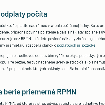
 odplaty počíta
všetko, čo platíte nad rámec vrátenia požičanej istiny. Sú to úr
denie, prípadné povinné poistenie a ďalšie náklady spojené s 
osudzuje cez RPMN — tá tieto povinné náklady zhŕňa do jedného
eny premietajú, rozoberá článok o
poplatkoch pri pôžičke
.
prepojenie s celkovou cenou: čím vyššie úroky a poplatky, tým bl
pu. Pre bežné, férovo nacenené úvery je strop ďaleko a nemusí
ým až pri ponukách, ktorých náklady sa blížia hranici únosnosti
a berie priemerná RPMN
a RPMN, od ktorej sa strop odvíja, sa zisťuje pre jednotlivé typ