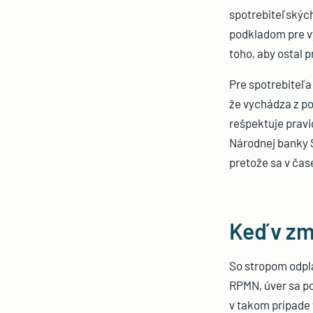
spotrebiteľských
podkladom pre vý
toho, aby ostal
Pre spotrebiteľa 
že vychádza z po
rešpektuje pravi
Národnej banky S
pretože sa v čas
Keď v z
So stropom odpla
RPMN, úver sa po
v takom prípade 