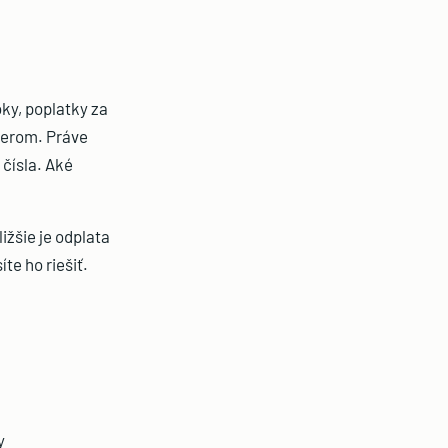
oky, poplatky za
úverom. Práve
 čísla. Aké
ižšie je odplata
te ho riešiť.
.
y