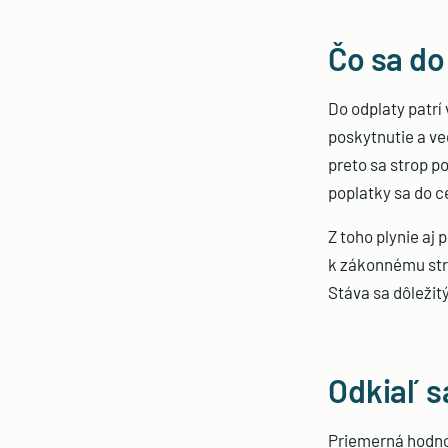
Čo sa do
Do odplaty patrí 
poskytnutie a ve
preto sa strop p
poplatky sa do c
Z toho plynie aj 
k zákonnému stro
Stáva sa dôležit
Odkiaľ s
Priemerná hodnot