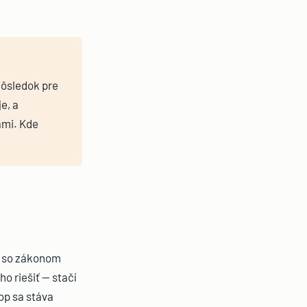
dôsledok pre
e, a
ami. Kde
e so zákonom
o riešiť — stačí
op sa stáva