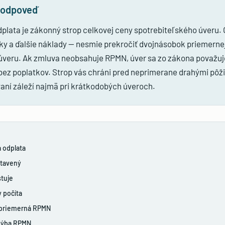
 odpoveď
plata je zákonný strop celkovej ceny spotrebiteľského úveru.
tky a ďalšie náklady — nesmie prekročiť dvojnásobok priemern
úveru. Ak zmluva neobsahuje RPMN, úver sa zo zákona považuj
bez poplatkov. Strop vás chráni pred neprimerane drahými pôž
vaní záleží najmä pri krátkodobých úveroch.
 odplata
stavený
stuje
y počíta
e priemerná RPMN
hýba RPMN