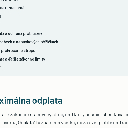
 praxi znamená
d
ta a ochrana proti úžere
odobých a nebankových pôžičkách
a prekročenie stropu
ta a ďalšie zákonné limity
ť
ximálna odplata
a je zákonom stanovený strop, nad ktorý nesmie ísť celková 
 úveru. „Odplata" tu znamená všetko, čo za úver platíte nad r