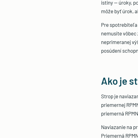
istiny — úroky, 
môže byť úrok, a
Pre spotrebiteľa
nemusíte vôbec z
neprimeranej výš
posúdení schopn
Ako je s
Strop je naviaza
priemernej RPMN 
priemerná RPMN,
Naviazanie na pr
Priemerná RPMN s