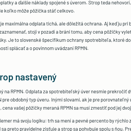
poplatky a ďalšie náklady spojené s úverom. Strop teda nehovorí
le koľko môže pôžička stáť celkovo.
 je maximálna odplata tichá, ale dôležitá ochrana. Aj keď ju pri
aznamenať, stojí v pozadí a bráni tomu, aby cena pôžičky vyle
ky. Je to slovenské špecifikum ochrany spotrebiteľa, ktoré do
osti splácať a o povinnom uvádzaní RPMN.
trop nastavený
ný na RPMN. Odplata za spotrebiteľský úver nesmie prekročiť 
pre obdobný typ úveru. Inými slovami, ak je pre porovnateľný ú
 cena vašej pôžičky meraná RPMN sa musí zmestiť pod jej dvo
iemer má svoju logiku: trh sa mení a pevné percento by rýchlo 
a preto pravidelne zisťuje a strop sa pohybuje spolu s ňou. Pre