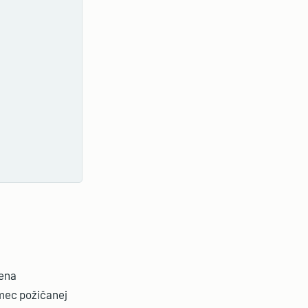
cena
ámec požičanej