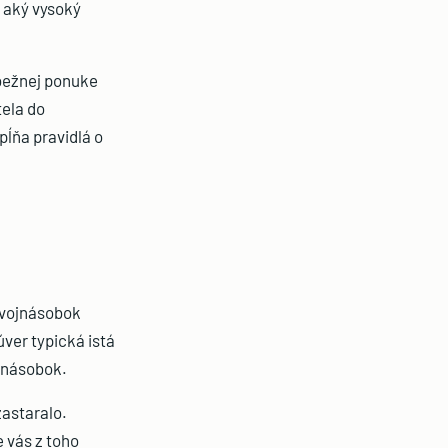
, aký vysoký
 bežnej ponuke
tela do
pĺňa pravidlá o
dvojnásobok
ver typická istá
jnásobok.
zastaralo.
 vás z toho