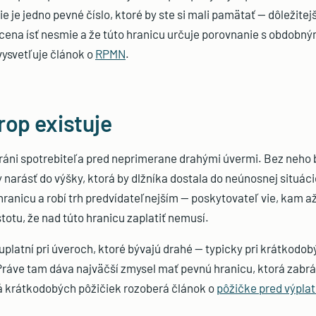
nie je jedno pevné číslo, ktoré by ste si mali pamätať — dôležitejší
 cena ísť nesmie a že túto hranicu určuje porovnanie s obdobný
svetľuje článok o
RPMN
.
rop existuje
ráni spotrebiteľa pred neprimerane drahými úvermi. Bez neho 
 narásť do výšky, ktorá by dlžníka dostala do neúnosnej situáci
hranicu a robí trh predvídateľnejším — poskytovateľ vie, kam až
totu, že nad túto hranicu zaplatiť nemusí.
 uplatní pri úveroch, ktoré bývajú drahé — typicky pri krátkodo
ráve tam dáva najväčší zmysel mať pevnú hranicu, ktorá zabr
á krátkodobých pôžičiek rozoberá článok o
pôžičke pred výpla