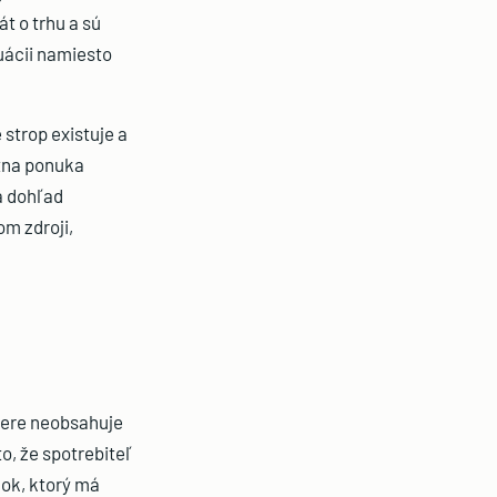
t o trhu a sú
uácii namiesto
 strop existuje a
étna ponuka
 a dohľad
m zdroji,
úvere neobsahuje
, že spotrebiteľ
dok, ktorý má