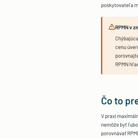
poskytovateľa m
RPMN v zm
Chýbajúca
cenu úver
porovnajt
RPMN hľad
Čo to pr
V praxi maximál
nemôže byť ľubov
porovnávať RPMN 