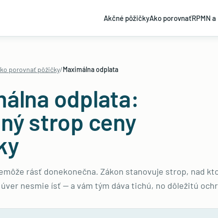
Akčné pôžičky
Ako porovnať
RPMN a 
ko porovnať pôžičky
/
Maximálna odplata
álna odplata:
ný strop ceny
ky
emôže rásť donekonečna. Zákon stanovuje strop, nad kto
 úver nesmie ísť — a vám tým dáva tichú, no dôležitú och