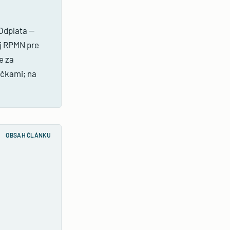
 Odplata —
ej RPMN pre
e za
ičkami; na
OBSAH ČLÁNKU