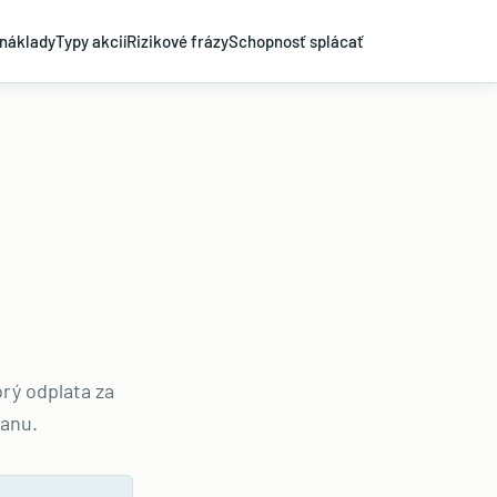
náklady
Typy akcií
Rizikové frázy
Schopnosť splácať
rý odplata za
ranu.