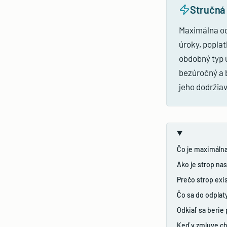
Stručná
Maximálna od
úroky, popla
obdobný typ 
bezúročný a 
jeho dodržia
Čo je maximálna
Ako je strop na
Prečo strop exi
Čo sa do odplat
Odkiaľ sa beri
Keď v zmluve c