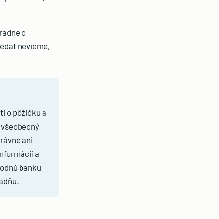
hradne o
vedať nevieme,
i o pôžičku a
á všeobecný
právne ani
nformácií a
árodnú banku
radňu.