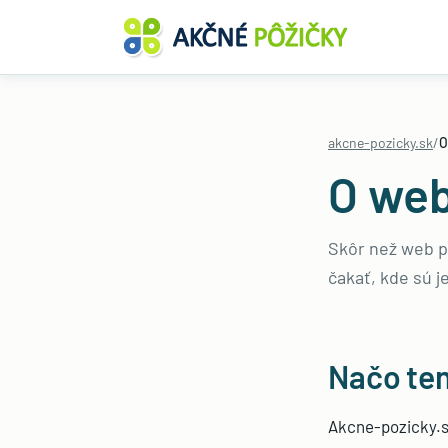
akcne-pozicky.sk
/
O
O we
Skôr než web po
čakať, kde sú j
Načo ten
Akcne-pozicky.sk