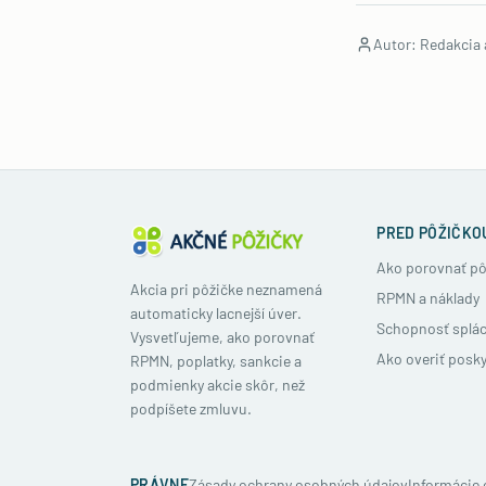
Autor: Redakcia 
PRED PÔŽIČKO
Ako porovnať pô
Akcia pri pôžičke neznamená
RPMN a náklady
automaticky lacnejší úver.
Schopnosť splác
Vysvetľujeme, ako porovnať
Ako overiť posk
RPMN, poplatky, sankcie a
podmienky akcie skôr, než
podpíšete zmluvu.
PRÁVNE
Zásady ochrany osobných údajov
Informácie 