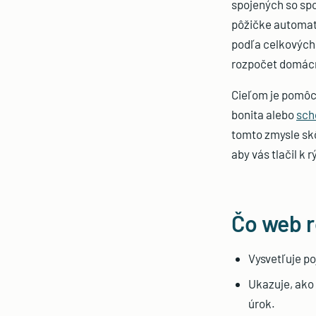
spojených so spo
pôžičke automati
podľa celkových
rozpočet domácn
Cieľom je pomôc
bonita alebo
sch
tomto zmysle skô
aby vás tlačil k
Čo web r
Vysvetľuje po
Ukazuje, ako
úrok.