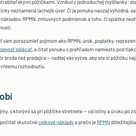
trebiteľskými pôžičkami. Vznikol z jednoduchej myšlienky: slov
cky neznamená lacnejší úver. Či je ponuka naozaj výhodná, sa
 nákladov, RPMN, zmluvných podmienok a toho, či splátka neoh
osti.
ť vám porozumieť pojmom ako RPMN, úrok, poplatky, reprezenta
opnosť splácať
, a čítať ponuku s prehľadom namiesto pod tlak
r brzda než predajca — radšej vás vyzve, aby ste si pôžičku najp
 rýchlemu rozhodnutiu.
obí
jmy, s ktorými sa pri pôžičke stretnete — od istiny a úroku po z
 počítať skutočné
celkové náklady
a prečo je
RPMN
dôležitejši