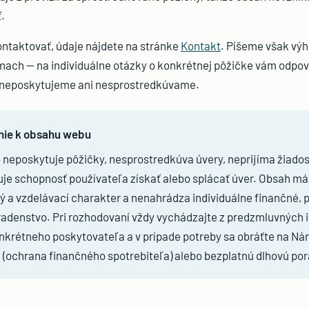
.
ntaktovať, údaje nájdete na stránke
Kontakt
. Píšeme však vý
ach — na individuálne otázky o konkrétnej pôžičke vám odpo
 neposkytujeme ani nesprostredkúvame.
nie k obsahu webu
neposkytuje pôžičky, nesprostredkúva úvery, neprijíma žiadost
je schopnosť používateľa získať alebo splácať úver. Obsah m
 a vzdelávací charakter a nenahrádza individuálne finančné, 
radenstvo. Pri rozhodovaní vždy vychádzajte z predzmluvných i
nkrétneho poskytovateľa a v prípade potreby sa obráťte na N
 (ochrana finančného spotrebiteľa) alebo bezplatnú dlhovú po