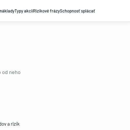
náklady
Typy akcií
Rizikové frázy
Schopnosť splácať
o od neho
ov a rizík