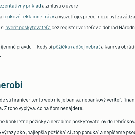
ezentatívny príklad
a zmluvu o úvere.
na
rizikové reklamné frázy
a vysvetľuje, prečo môžu byť zavádza
 si
overiť poskytovateľa
cez register veriteľov a dohľad Národ
ríjemnú pravdu — kedy si
pôžičku radšej nebrať
a kam sa obráti
.
erobí
kde sú hranice: tento web nie je banka, nebankový veriteľ, fina
. Z toho vyplýva, čo na ňom nenájdete.
 konkrétne pôžičky a neradíme poskytovateľov do rebríčkov
výrazy ako „najlepšia pôžička" či „top ponuka" a nepíšeme ps