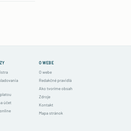
ZY
O WEBE
istra
O webe
kladovania
Redakčné pravidlá
Ako tvoríme obsah
ýplatou
Zdroje
na účet
Kontakt
online
Mapa stránok