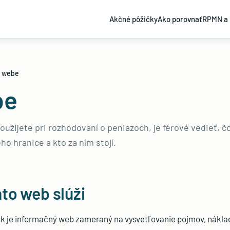
Akčné pôžičky
Ako porovnať
RPMN a 
 webe
be
užijete pri rozhodovaní o peniazoch, je férové vedieť, č
eho hranice a kto za ním stojí.
to web slúži
 je informačný web zameraný na vysvetľovanie pojmov, náklad