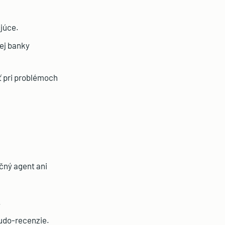
júce.
nej banky
ť pri problémoch
nčný agent ani
.
eudo-recenzie.