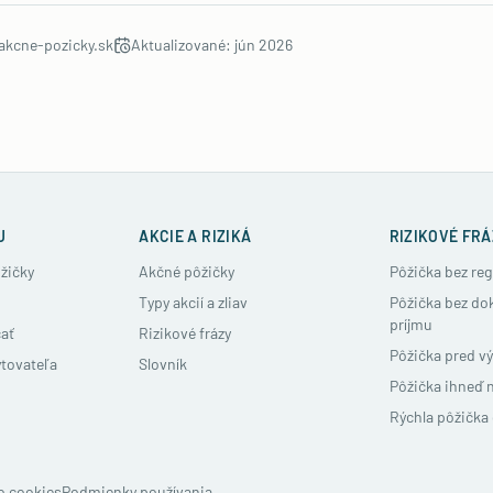
akcne-pozicky.sk
Aktualizované:
jún 2026
U
AKCIE A RIZIKÁ
RIZIKOVÉ FRÁ
žičky
Akčné pôžičky
Pôžička bez reg
Typy akcií a zliav
Pôžička bez do
príjmu
ať
Rizikové frázy
Pôžička pred v
ytovateľa
Slovník
Pôžička ihneď 
Rýchla pôžička 
o cookies
Podmienky používania