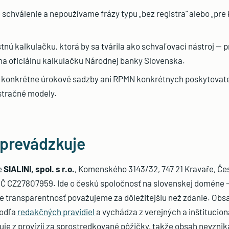
schválenie a nepoužívame frázy typu „bez registra" alebo „pre
ú kalkulačku, ktorá by sa tvárila ako schvaľovací nástroj — 
a oficiálnu kalkulačku Národnej banky Slovenska.
onkrétne úrokové sadzby ani RPMN konkrétnych poskytovateľ
stračné modely.
 prevádzkuje
e
SIALINI, spol. s r.o.
, Komenského 3143/32, 747 21 Kravaře, Če
IČ CZ27807959. Ide o českú spoločnosť na slovenskej doméne
e transparentnosť považujeme za dôležitejšiu než zdanie. Obsa
odľa
redakčných pravidiel
a vychádza z verejných a inštitucio
je z provízií za sprostredkované pôžičky, takže obsah nevznik