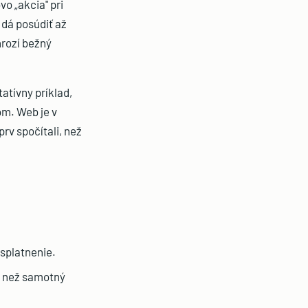
o „akcia" pri
 dá posúdiť až
rozí bežný
tívny príklad,
om. Web je v
rv spočítali, než
osplatnenie.
a než samotný