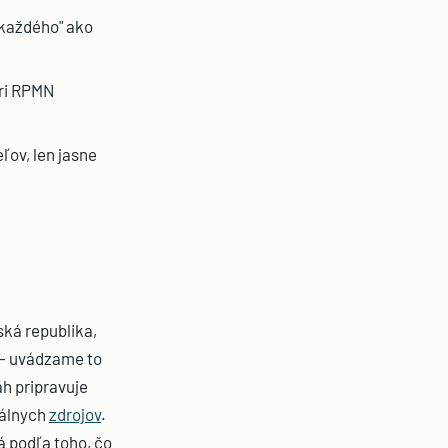
 každého" ako
pri RPMN
ov, len jasne
ská republika,
 — uvádzame to
h pripravuje
nálnych
zdrojov
.
á podľa toho, čo