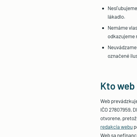
Nesľubujeme 
lákadlo.
Nemáme vlastn
odkazujeme n
Neuvádzame k
označené ilu
Kto web
Web prevádzkuj
IČO 27807959, D
otvorene, pretož
redakcia webu
p
Web sa nefinancu