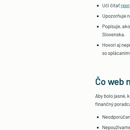
Učí čítať
repr
Upozorňuje 
Popisuje, ako
Slovenska.
Hovorí aj nep
so splácaním
Čo web n
Aby bolo jasné, 
finančný poradca
Neodporúčame
Nepoužívame 