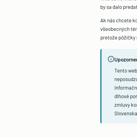
by sa dalo predať
Ak nás chcete ko
všeobecných tém
pretože pôžičky
Upozorne
Tento web 
neposudzu
informačný
dlhové po
zmluvy ko
Slovenska