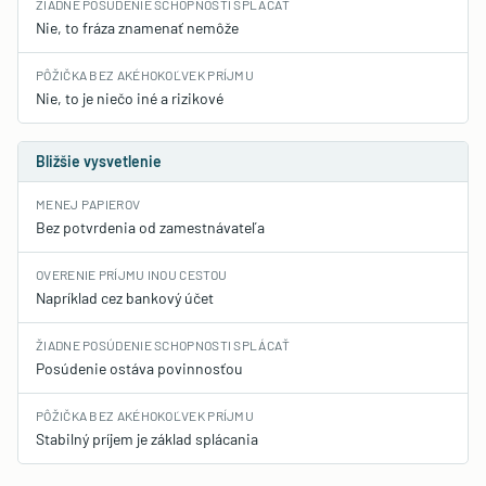
ŽIADNE POSÚDENIE SCHOPNOSTI SPLÁCAŤ
Nie, to fráza znamenať nemôže
PÔŽIČKA BEZ AKÉHOKOĽVEK PRÍJMU
Nie, to je niečo iné a rizikové
Bližšie vysvetlenie
MENEJ PAPIEROV
Bez potvrdenia od zamestnávateľa
OVERENIE PRÍJMU INOU CESTOU
Napríklad cez bankový účet
ŽIADNE POSÚDENIE SCHOPNOSTI SPLÁCAŤ
Posúdenie ostáva povinnosťou
PÔŽIČKA BEZ AKÉHOKOĽVEK PRÍJMU
Stabilný príjem je základ splácania