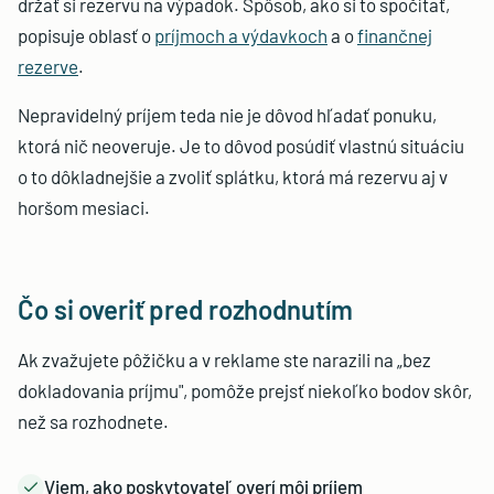
držať si rezervu na výpadok. Spôsob, ako si to spočítať,
popisuje oblasť o
príjmoch a výdavkoch
a o
finančnej
rezerve
.
Nepravidelný príjem teda nie je dôvod hľadať ponuku,
ktorá nič neoveruje. Je to dôvod posúdiť vlastnú situáciu
o to dôkladnejšie a zvoliť splátku, ktorá má rezervu aj v
horšom mesiaci.
Čo si overiť pred rozhodnutím
Ak zvažujete pôžičku a v reklame ste narazili na „bez
dokladovania príjmu", pomôže prejsť niekoľko bodov skôr,
než sa rozhodnete.
Viem, ako poskytovateľ overí môj príjem