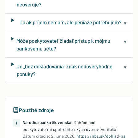
neoveruje?
Čo ak príjem nemám, ale peniaze potrebujem?
▾
Môže poskytovateľ žiadať prístup k môjmu
▾
bankovému účtu?
Je „bez dokladovania" znak nedôveryhodnej
▾
ponuky?
Použité zdroje
Národná banka Slovenska
:
Dohľad nad
1
poskytovateľmi spotrebiteľských úverov (veritelia)
.
Dátum citácie:
2. júna 2026
.
https://nbs.sk/dohlad-na