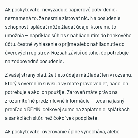
Ak poskytovateľ nevyžaduje papierové potvrdenie,
neznamená to, že nesmie zisťovať nič. Na posúdenie
schopnosti splácať môže žiadať údaje, ktoré mu to
umožnia — napríklad súhlas s nahliadnutím do bankového
účtu, čestné vyhlásenie o príjme alebo nahliadnutie do
úverových registrov. Rozsah závisí od toho, čo potrebuje
na zodpovedné posúdenie.
Z vašej strany platí, že tieto údaje má žiadať len v rozsahu,
ktorý s overením súvisí, a vy máte právo vedieť, načo ich
potrebuje a ako ich použije. Zároveň máte právo na
zrozumiteľné predzmluvné informácie — teda na jasný
prehľad o RPMN, celkovej sume na zaplatenie, splátkach
a sankciách skôr, než čokoľvek podpíšete.
Ak poskytovateľ overovanie úplne vynecháva, alebo