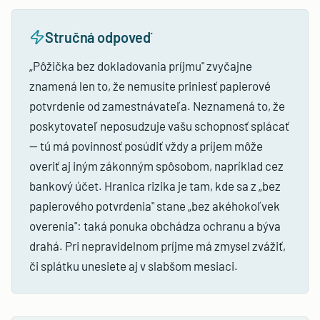
Stručná odpoveď
„Pôžička bez dokladovania príjmu" zvyčajne
znamená len to, že nemusíte priniesť papierové
potvrdenie od zamestnávateľa. Neznamená to, že
poskytovateľ neposudzuje vašu schopnosť splácať
— tú má povinnosť posúdiť vždy a príjem môže
overiť aj iným zákonným spôsobom, napríklad cez
bankový účet. Hranica rizika je tam, kde sa z „bez
papierového potvrdenia" stane „bez akéhokoľvek
overenia": taká ponuka obchádza ochranu a býva
drahá. Pri nepravidelnom príjme má zmysel zvážiť,
či splátku unesiete aj v slabšom mesiaci.