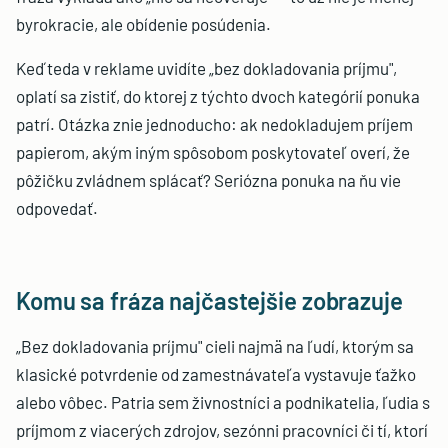
byrokracie, ale obídenie posúdenia.
Keď teda v reklame uvidíte „bez dokladovania príjmu",
oplatí sa zistiť, do ktorej z týchto dvoch kategórií ponuka
patrí. Otázka znie jednoducho: ak nedokladujem príjem
papierom, akým iným spôsobom poskytovateľ overí, že
pôžičku zvládnem splácať? Seriózna ponuka na ňu vie
odpovedať.
Komu sa fráza najčastejšie zobrazuje
„Bez dokladovania príjmu" cieli najmä na ľudí, ktorým sa
klasické potvrdenie od zamestnávateľa vystavuje ťažko
alebo vôbec. Patria sem živnostníci a podnikatelia, ľudia s
príjmom z viacerých zdrojov, sezónni pracovníci či tí, ktorí