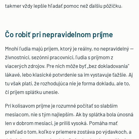
takmer vždy lepšie hľadať pomoc než ďalšiu pôžičku.
Čo robiť pri nepravidelnom príjme
Mnohí ľudia majú príjem, ktorý je reálny, no nepravidelný —
živnostníci, sezónni pracovníci, ľudia s príjmom z
viacerých zdrojov. Pre nich môže byť „bez dokladovania"
lákavé, lebo klasické potvrdenie sa im vystavuje ťažšie. Aj
tu však platí, že rozhodujúca nie je forma dokladu, ale to,
či príjem splátku unesie.
Pri kolísavom príjme je rozumné počítať so slabším
mesiacom, nie s tým najlepším. Ak by splátka bola únosná
len v dobrom mesiaci, je príliš vysoká. Pomáha mať
prehľad o tom, koľko v priemere zostáva po výdavkoch, a