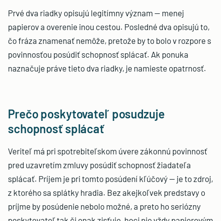
Prvé dva riadky opisujú legitímny význam — menej
papierov a overenie inou cestou. Posledné dva opisujú to,
čo fráza znamenať nemôže, pretože by to bolo v rozpore s
povinnosťou posúdiť schopnosť splácať. Ak ponuka
naznačuje práve tieto dva riadky, je namieste opatrnosť.
Prečo poskytovateľ posudzuje
schopnosť splácať
Veriteľ má pri spotrebiteľskom úvere zákonnú povinnosť
pred uzavretím zmluvy posúdiť schopnosť žiadateľa
splácať. Príjem je pri tomto posúdení kľúčový — je to zdroj,
z ktorého sa splátky hradia. Bez akejkoľvek predstavy o
príjme by posúdenie nebolo možné, a preto ho seriózny
poskytovateľ tak či onak zisťuje, hoci nie vždy papierovým