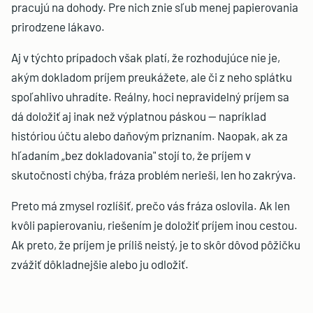
pracujú na dohody. Pre nich znie sľub menej papierovania
prirodzene lákavo.
Aj v týchto prípadoch však platí, že rozhodujúce nie je,
akým dokladom príjem preukážete, ale či z neho splátku
spoľahlivo uhradíte. Reálny, hoci nepravidelný príjem sa
dá doložiť aj inak než výplatnou páskou — napríklad
históriou účtu alebo daňovým priznaním. Naopak, ak za
hľadaním „bez dokladovania" stojí to, že príjem v
skutočnosti chýba, fráza problém nerieši, len ho zakrýva.
Preto má zmysel rozlíšiť, prečo vás fráza oslovila. Ak len
kvôli papierovaniu, riešením je doložiť príjem inou cestou.
Ak preto, že príjem je príliš neistý, je to skôr dôvod pôžičku
zvážiť dôkladnejšie alebo ju odložiť.