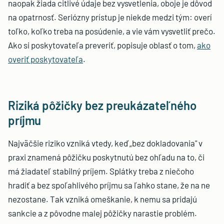
naopak žiada citlivé údaje bez vysvetlenia, oboje je dôvod
na opatrnosť. Seriózny prístup je niekde medzi tým: overí
toľko, koľko treba na posúdenie, a vie vám vysvetliť prečo.
Ako si poskytovateľa preveriť, popisuje oblasť o tom,
ako
overiť poskytovateľa
.
Riziká pôžičky bez preukázateľného
príjmu
Najväčšie riziko vzniká vtedy, keď „bez dokladovania" v
praxi znamená pôžičku poskytnutú bez ohľadu na to, či
má žiadateľ stabilný príjem. Splátky treba z niečoho
hradiť a bez spoľahlivého príjmu sa ľahko stane, že na ne
nezostane. Tak vzniká omeškanie, k nemu sa pridajú
sankcie a z pôvodne malej pôžičky narastie problém.