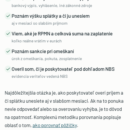
bankový výpis, vyhlásenie, iné zákonné zdroje
Poznám výšku splátky a či ju unesiem
aj v mesiaci so slabším príjmom
Viem, aké je RPMN a celková suma na zaplatenie
koľko reálne vrátim v eurách
Poznám sankcie pri omeškaní
úrok z omeškania, pokuta, zosplatnenie
Overil som, či je poskytovateľ pod dohľadom NBS
evidencia veriteľov vedená NBS
Najdôležitejšia otázka je, ako poskytovateľ overí príjem a
či splátku unesiete aj v slabšom mesiaci. Ak na to ponuka
nevie odpovedať alebo sa overovaniu vyhýba, je to dôvod
na opatrnosť. Komplexnú metodiku porovnania popisuje
oblasť o tom,
ako porovnať pôžičky
.