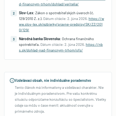
d-financnym-trhom/dohlad/veritelia/
Slov-Lex
:
Zákon o spotrebiteľských úveroch (č.
2
129/2010 Z. z.)
.
Dátum citácie:
2. júna 2026
.
https://w
ww.slov-lex.sk/ezbierky/pravne-predpisy/SK/ZZ/201
0/129/
Národná banka Slovenska
:
Ochrana finančného
3
spotrebiteľa
.
Dátum citácie:
2. júna 2026
.
https://nb
s.sk/dohlad-nad-financnym-trhom/ofs/
Vzdelávací obsah, nie individuálne poradenstvo
Tento článok má informatívny a vzdelávací charakter. Nie
je individuálnym poradenstvom. Pre vašu konkrétnu
situáciu odporúčame konzultáciu so špecialistom. Všetky
údaje sa môžu v čase meniť; aktuálnosť overujte u
primárneho zdroja.