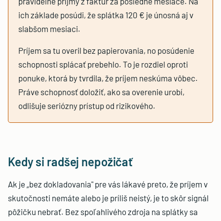
pravidelné príjmy z faktúr za posledné mesiace. Na
ich základe posúdi, že splátka 120 € je únosná aj v
slabšom mesiaci.
Príjem sa tu overil bez papierovania, no posúdenie
schopnosti splácať prebehlo. To je rozdiel oproti
ponuke, ktorá by tvrdila, že príjem neskúma vôbec.
Práve schopnosť doložiť, ako sa overenie urobí,
odlišuje seriózny prístup od rizikového.
Kedy si radšej nepožičať
Ak je „bez dokladovania" pre vás lákavé preto, že príjem v
skutočnosti nemáte alebo je príliš neistý, je to skôr signál
pôžičku nebrať. Bez spoľahlivého zdroja na splátky sa