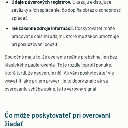
Údaje z úverových registrov.
Ukazujú existujúce
záväzky a ich splácanie, čo dopĺňa obraz o schopnosti
splácať.
Iné zákonné zdroje informácií.
Poskytovateľ môže
pracovať s ďalšími údajmi, ktoré mu zákon umožňuje
pri posudzovaní použiť.
Spoločné majú to, že overenie reálne prebehne, len bez
klasického papierovania. To je rozdiel oproti ponuke,
ktorá tvrdí, že neoveruje nič. Ak vám poskytovateľ vie
vysvetliť, ako príjem preverí, je to dobrý znak; ak sa
overovaniu vyhýba úplne, je to varovný signál.
Čo môže poskytovateľ pri overovaní
žiadať