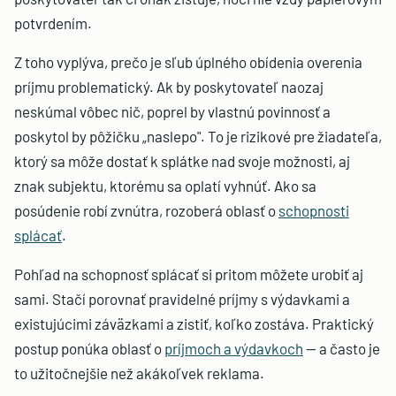
potvrdením.
Z toho vyplýva, prečo je sľub úplného obídenia overenia
príjmu problematický. Ak by poskytovateľ naozaj
neskúmal vôbec nič, poprel by vlastnú povinnosť a
poskytol by pôžičku „naslepo". To je rizikové pre žiadateľa,
ktorý sa môže dostať k splátke nad svoje možnosti, aj
znak subjektu, ktorému sa oplatí vyhnúť. Ako sa
posúdenie robí zvnútra, rozoberá oblasť o
schopnosti
splácať
.
Pohľad na schopnosť splácať si pritom môžete urobiť aj
sami. Stačí porovnať pravidelné príjmy s výdavkami a
existujúcimi záväzkami a zistiť, koľko zostáva. Praktický
postup ponúka oblasť o
príjmoch a výdavkoch
— a často je
to užitočnejšie než akákoľvek reklama.