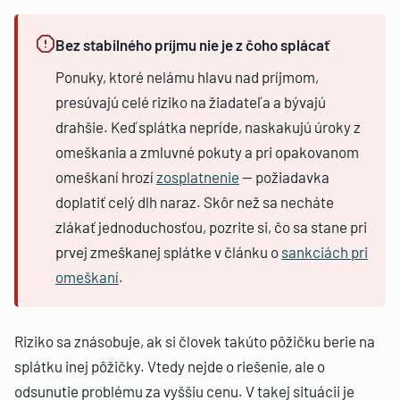
Bez stabilného príjmu nie je z čoho splácať
Ponuky, ktoré nelámu hlavu nad príjmom,
presúvajú celé riziko na žiadateľa a bývajú
drahšie. Keď splátka nepríde, naskakujú úroky z
omeškania a zmluvné pokuty a pri opakovanom
omeškaní hrozí
zosplatnenie
— požiadavka
doplatiť celý dlh naraz. Skôr než sa necháte
zlákať jednoduchosťou, pozrite si, čo sa stane pri
prvej zmeškanej splátke v článku o
sankciách pri
omeškaní
.
Riziko sa znásobuje, ak si človek takúto pôžičku berie na
splátku inej pôžičky. Vtedy nejde o riešenie, ale o
odsunutie problému za vyššiu cenu. V takej situácii je