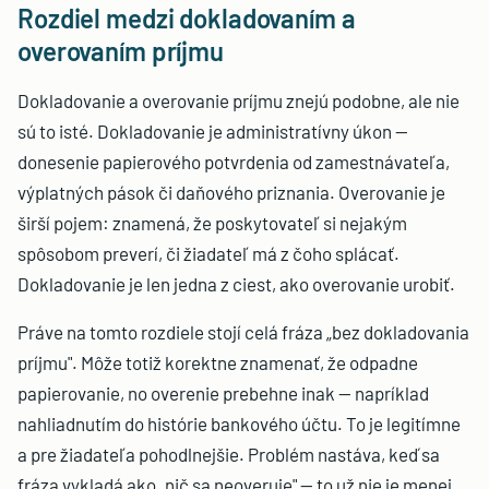
Rozdiel medzi dokladovaním a
overovaním príjmu
Dokladovanie a overovanie príjmu znejú podobne, ale nie
sú to isté. Dokladovanie je administratívny úkon —
donesenie papierového potvrdenia od zamestnávateľa,
výplatných pások či daňového priznania. Overovanie je
širší pojem: znamená, že poskytovateľ si nejakým
spôsobom preverí, či žiadateľ má z čoho splácať.
Dokladovanie je len jedna z ciest, ako overovanie urobiť.
Práve na tomto rozdiele stojí celá fráza „bez dokladovania
príjmu". Môže totiž korektne znamenať, že odpadne
papierovanie, no overenie prebehne inak — napríklad
nahliadnutím do histórie bankového účtu. To je legitímne
a pre žiadateľa pohodlnejšie. Problém nastáva, keď sa
fráza vykladá ako „nič sa neoveruje" — to už nie je menej