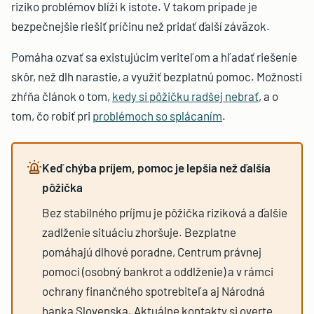
riziko problémov blíži k istote. V takom prípade je
bezpečnejšie riešiť príčinu než pridať ďalší záväzok.
Pomáha ozvať sa existujúcim veriteľom a hľadať riešenie
skôr, než dlh narastie, a využiť bezplatnú pomoc. Možnosti
zhŕňa článok o tom,
kedy si pôžičku radšej nebrať
, a o
tom, čo robiť pri
problémoch so splácaním
.
Keď chýba príjem, pomoc je lepšia než ďalšia
pôžička
Bez stabilného príjmu je pôžička riziková a ďalšie
zadlženie situáciu zhoršuje. Bezplatne
pomáhajú dlhové poradne, Centrum právnej
pomoci (osobný bankrot a oddlženie) a v rámci
ochrany finančného spotrebiteľa aj Národná
banka Slovenska. Aktuálne kontakty si overte