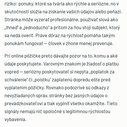
riziko: ponuky, ktoré sa tvária ako rýchle a seriózne, no v
skutočnosti slúžia na získanie vašich údajov alebo peňazí.
Stránka môže vyzerať profesionálne, používať slová ako
„ihneď" a „jednoducho" a pritom za ňou stojí subjekt, ktorý
sa nedá overiť. Práve dôraz na rýchlosť pomáha takým
ponukám fungovať — človek v zhone menej preveruje.
Pri online pôžičke preto dávajte pozor na to, komu a aké
údaje poskytujete. Varovným znakom je žiadosť o platbu
vopred — seriózny poskytovateľ si nepýta „poplatok za
schválenie" či „poistku" zaplatenú dopredu ešte pred
vyplatením pôžičky. Rovnako podozrivé sú odkazy z
nevyžiadaných správ, stránky bez jasných údajov o
prevádzkovateľovi a tlak vyplniť všetko okamžite. Tieto
signály nemajú nič spoločné s legitímnou rýchlosťou
vybavenia.