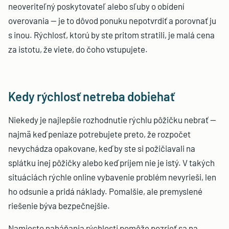
neoveriteľný poskytovateľ alebo sľuby o obídení
overovania — je to dôvod ponuku nepotvrdiť a porovnať ju
s inou. Rýchlosť, ktorú by ste pritom stratili, je malá cena
za istotu, že viete, do čoho vstupujete.
Kedy rýchlosť netreba dobiehať
Niekedy je najlepšie rozhodnutie rýchlu pôžičku nebrať —
najmä keď peniaze potrebujete preto, že rozpočet
nevychádza opakovane, keď by ste si požičiavali na
splátku inej pôžičky alebo keď príjem nie je istý. V takých
situáciách rýchle online vybavenie problém nevyrieši, len
ho odsunie a pridá náklady. Pomalšie, ale premyslené
riešenie býva bezpečnejšie.
Namiesto naháňania rýchlosti pomôže pozrieť sa na