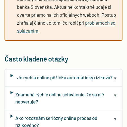
banka Slovenska. Aktuálne kontaktné údaje si
overte priamo na ich oficiálnych weboch. Postup
zhŕňa aj článok o tom, čo robiť pri
problémoch so
splácaním
.
Často kladené otázky
Je rýchla online pôžička automaticky riziková?
▾
Znamená rýchle online schválenie, že sa nič
▾
neoveruje?
Ako rozoznám seriózny online proces od
▾
rizikového?