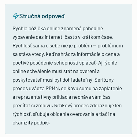
Stručná odpoveď
Rýchla pôžička online znamená pohodlné
vybavenie cez internet, často v krátkom čase.
Rýchlosť sama o sebe nie je problém — problémom
sa stáva vtedy, keď nahrádza informácie o cene a
poctivé posúdenie schopnosti splácať. Aj rýchle
online schválenie musí stáť na overení a
poskytovateľ musí byť dohľadateľný. Seriózny
proces uvádza RPMN, celkovú sumu na zaplatenie
a reprezentatívny príklad a necháva vám čas
prečítať si zmluvu. Rizikový proces zdôrazňuje len
rýchlosť, sľubuje obídenie overovania a tlačí na
okamžitý podpis.