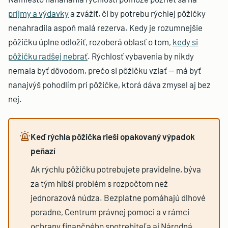
príjmy a výdavky
a zvážiť, či by potrebu rýchlej pôžičky
nenahradila aspoň malá rezerva. Kedy je rozumnejšie
pôžičku úplne odložiť, rozoberá oblasť o tom,
kedy si
pôžičku radšej nebrať
. Rýchlosť vybavenia by nikdy
nemala byť dôvodom, prečo si pôžičku vziať — má byť
nanajvýš pohodlím pri pôžičke, ktorá dáva zmysel aj bez
nej.
Keď rýchla pôžička rieši opakovaný výpadok
peňazí
Ak rýchlu pôžičku potrebujete pravidelne, býva
za tým hlbší problém s rozpočtom než
jednorazová núdza. Bezplatne pomáhajú dlhové
poradne, Centrum právnej pomoci a v rámci
ochrany finančného spotrebiteľa aj Národná