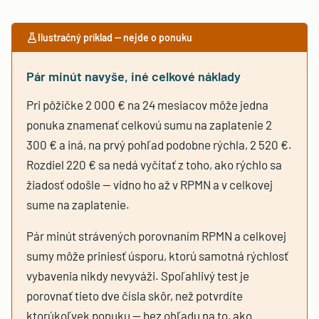
Ilustračný príklad — nejde o ponuku
Pár minút navyše, iné celkové náklady
Pri pôžičke 2 000 € na 24 mesiacov môže jedna
ponuka znamenať celkovú sumu na zaplatenie 2
300 € a iná, na prvý pohľad podobne rýchla, 2 520 €.
Rozdiel 220 € sa nedá vyčítať z toho, ako rýchlo sa
žiadosť odošle — vidno ho až v RPMN a v celkovej
sume na zaplatenie.
Pár minút strávených porovnaním RPMN a celkovej
sumy môže priniesť úsporu, ktorú samotná rýchlosť
vybavenia nikdy nevyváži. Spoľahlivý test je
porovnať tieto dve čísla skôr, než potvrdíte
ktorúkoľvek ponuku — bez ohľadu na to, ako