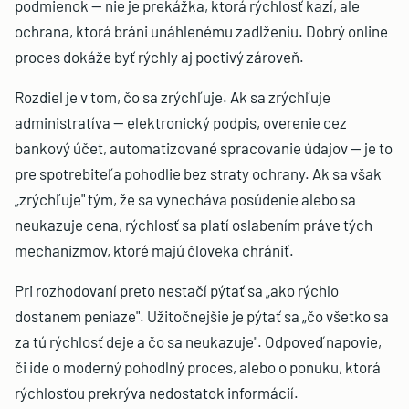
podmienok — nie je prekážka, ktorá rýchlosť kazí, ale
ochrana, ktorá bráni unáhlenému zadlženiu. Dobrý online
proces dokáže byť rýchly aj poctivý zároveň.
Rozdiel je v tom, čo sa zrýchľuje. Ak sa zrýchľuje
administratíva — elektronický podpis, overenie cez
bankový účet, automatizované spracovanie údajov — je to
pre spotrebiteľa pohodlie bez straty ochrany. Ak sa však
„zrýchľuje" tým, že sa vynecháva posúdenie alebo sa
neukazuje cena, rýchlosť sa platí oslabením práve tých
mechanizmov, ktoré majú človeka chrániť.
Pri rozhodovaní preto nestačí pýtať sa „ako rýchlo
dostanem peniaze". Užitočnejšie je pýtať sa „čo všetko sa
za tú rýchlosť deje a čo sa neukazuje". Odpoveď napovie,
či ide o moderný pohodlný proces, alebo o ponuku, ktorá
rýchlosťou prekrýva nedostatok informácií.