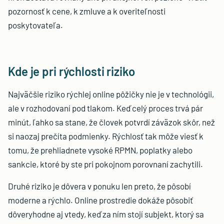
pozornosť k cene, k zmluve a k overiteľnosti
poskytovateľa.
Kde je pri rýchlosti riziko
Najväčšie riziko rýchlej online pôžičky nie je v technológii,
ale v rozhodovaní pod tlakom. Keď celý proces trvá pár
minút, ľahko sa stane, že človek potvrdí záväzok skôr, než
si naozaj prečíta podmienky. Rýchlosť tak môže viesť k
tomu, že prehliadnete vysoké RPMN, poplatky alebo
sankcie, ktoré by ste pri pokojnom porovnaní zachytili.
Druhé riziko je dôvera v ponuku len preto, že pôsobí
moderne a rýchlo. Online prostredie dokáže pôsobiť
dôveryhodne aj vtedy, keď za ním stojí subjekt, ktorý sa