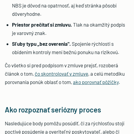
NBS je dôvod na opatrnosť, aj keď stránka pôsobí
dôveryhodne.
Priestor prečítať si zmluvu.
Tlak na okamžitý podpis
je varovný znak.
Sľuby typu „bez overenia".
Spojenie rýchlosti s
obídením kontroly mení bežnú ponuku na rizikovú.
Čo všetko si pred podpisom v zmluve prejsť, rozoberá
článok o tom,
čo skontrolovať v zmluve
, a celú metodiku
porovnania ponúk oblasť o tom,
ako porovnať pôžičky
.
Ako rozpoznať seriózny proces
Nasledujúce body pomôžu posúdiť, či za rýchlosťou stojí
poctivé posúdenie a overiteľný poskytovateľ, alebo či