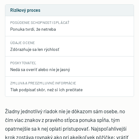
Rizikový proces
POSÚDENIE SCHOPNOSTI SPLÁCAŤ
Ponuka tvrdí, že netreba
ÚDAJE O CENE
Zdôrazňuje sa len rýchlosť
POSKYTOVATEĽ
Nedá sa overiť alebo nie je jasný
ZMLUVA A PREDZMLUVNÉ INFORMÁCIE
Tlak podpísať skôr, než si ich prečítate
Žiadny jednotlivý riadok nie je dôkazom sám osebe, no
čím viac znakov z pravého stĺpca ponuka spĺňa, tým
opatrnejšie sa k nej oplatí pristupovať. Najspoľahlivejší
krok zostáva rovnaký ako pri akejkoľvek pôžičke: vrátiť