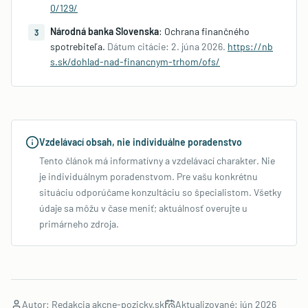
0/129/
Národná banka Slovenska
:
Ochrana finančného
3
spotrebiteľa
.
Dátum citácie:
2. júna 2026
.
https://nb
s.sk/dohlad-nad-financnym-trhom/ofs/
Vzdelávací obsah, nie individuálne poradenstvo
Tento článok má informatívny a vzdelávací charakter. Nie
je individuálnym poradenstvom. Pre vašu konkrétnu
situáciu odporúčame konzultáciu so špecialistom. Všetky
údaje sa môžu v čase meniť; aktuálnosť overujte u
primárneho zdroja.
Autor: Redakcia akcne-pozicky.sk
Aktualizované:
jún 2026