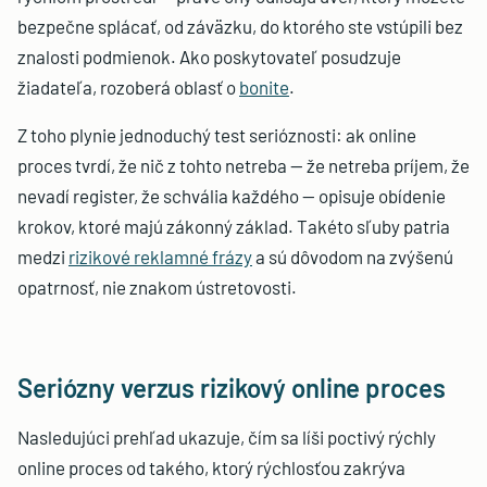
bezpečne splácať, od záväzku, do ktorého ste vstúpili bez
znalosti podmienok. Ako poskytovateľ posudzuje
žiadateľa, rozoberá oblasť o
bonite
.
Z toho plynie jednoduchý test serióznosti: ak online
proces tvrdí, že nič z tohto netreba — že netreba príjem, že
nevadí register, že schvália každého — opisuje obídenie
krokov, ktoré majú zákonný základ. Takéto sľuby patria
medzi
rizikové reklamné frázy
a sú dôvodom na zvýšenú
opatrnosť, nie znakom ústretovosti.
Seriózny verzus rizikový online proces
Nasledujúci prehľad ukazuje, čím sa líši poctivý rýchly
online proces od takého, ktorý rýchlosťou zakrýva