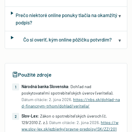
Prečo niektoré online ponuky tlačia na okamžitý
▾
podpis?
Čo si overiť, kým online pôžičku potvrdím?
▾
Použité zdroje
Národná banka Slovenska
:
Dohľad nad
1
poskytovateľmi spotrebiteľských úverov (veritelia)
.
Dátum citácie:
2. júna 2026
.
https://nbs.sk/dohlad-na
d-financnym-trhom/dohlad/veritelia/
Slov-Lex
:
Zákon o spotrebiteľských úveroch (č.
2
129/2010 Z. z.)
.
Dátum citácie:
2. júna 2026
.
https://w
ww.slov-lex.sk/ezbierky/pravne-predpisy/SK/ZZ/201