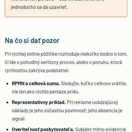
jednoducho sa dá uzavrieť.
Na čo si dať pozor
Pri rýchlej online pôžičke rozhoduje niekoľko bodov o tom,
či ide o pohodlný seriózny proces, alebo o ponuku, ktorá
rýchlosťou zakrýva podstatné:
RPMN a celková suma.
Sledujte, koľko celkovo vrátite,
nie len ako rýchlo peniaze prídu.
Reprezentatívny príklad.
Pri reklame uvádzajúcej
náklady je jeho súčasťou povinnosť; jeho absencia je
signál.
Overiteľnosť poskytovateľa.
Subjekt mimo evidencie