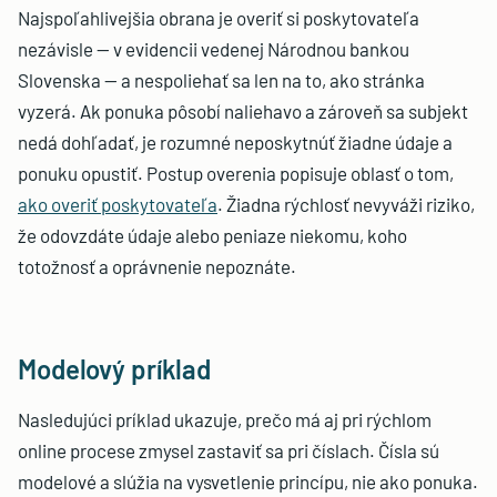
Najspoľahlivejšia obrana je overiť si poskytovateľa
nezávisle — v evidencii vedenej Národnou bankou
Slovenska — a nespoliehať sa len na to, ako stránka
vyzerá. Ak ponuka pôsobí naliehavo a zároveň sa subjekt
nedá dohľadať, je rozumné neposkytnúť žiadne údaje a
ponuku opustiť. Postup overenia popisuje oblasť o tom,
ako overiť poskytovateľa
. Žiadna rýchlosť nevyváži riziko,
že odovzdáte údaje alebo peniaze niekomu, koho
totožnosť a oprávnenie nepoznáte.
Modelový príklad
Nasledujúci príklad ukazuje, prečo má aj pri rýchlom
online procese zmysel zastaviť sa pri číslach. Čísla sú
modelové a slúžia na vysvetlenie princípu, nie ako ponuka.