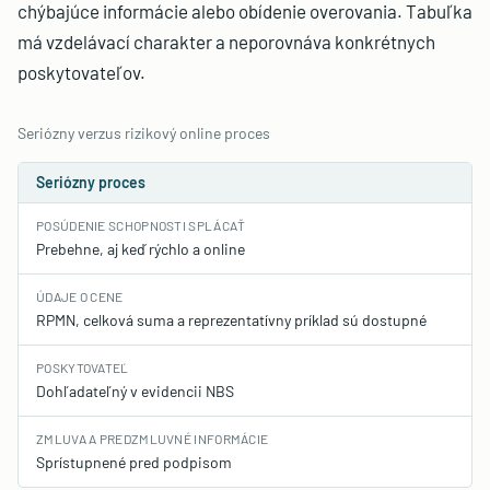
chýbajúce informácie alebo obídenie overovania. Tabuľka
má vzdelávací charakter a neporovnáva konkrétnych
poskytovateľov.
Seriózny verzus rizikový online proces
Seriózny proces
POSÚDENIE SCHOPNOSTI SPLÁCAŤ
Prebehne, aj keď rýchlo a online
ÚDAJE O CENE
RPMN, celková suma a reprezentatívny príklad sú dostupné
POSKYTOVATEĽ
Dohľadateľný v evidencii NBS
ZMLUVA A PREDZMLUVNÉ INFORMÁCIE
Sprístupnené pred podpisom