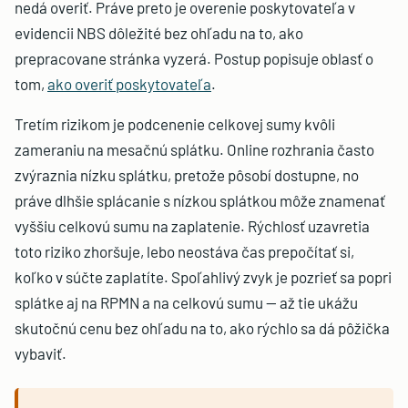
nedá overiť. Práve preto je overenie poskytovateľa v
evidencii NBS dôležité bez ohľadu na to, ako
prepracovane stránka vyzerá. Postup popisuje oblasť o
tom,
ako overiť poskytovateľa
.
Tretím rizikom je podcenenie celkovej sumy kvôli
zameraniu na mesačnú splátku. Online rozhrania často
zvýraznia nízku splátku, pretože pôsobí dostupne, no
práve dlhšie splácanie s nízkou splátkou môže znamenať
vyššiu celkovú sumu na zaplatenie. Rýchlosť uzavretia
toto riziko zhoršuje, lebo neostáva čas prepočítať si,
koľko v súčte zaplatíte. Spoľahlivý zvyk je pozrieť sa popri
splátke aj na RPMN a na celkovú sumu — až tie ukážu
skutočnú cenu bez ohľadu na to, ako rýchlo sa dá pôžička
vybaviť.