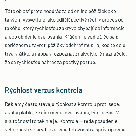
Táto oblasť preto neodrádza od online pôžičiek ako
takých. Vysvetľuje, ako odlíšiť poctivý rýchly proces od
takého, ktorý rýchlosťou zakrýva chýbajúce informácie
alebo obídenie overovania. Kľúčom je vedieť, čo sa pri
serióznom uzavretí pôžičky odohrať musí, aj keď to celé
trvá krátko, a naopak rozpoznať znaky, ktoré naznačujú,
že sa rýchlosťou nahrádza poctivý postup.
Rýchlosť verzus kontrola
Reklamy často stavajú rýchlosť a kontrolu proti sebe,
akoby platilo, že čím menej overovania, tým lepšie. V
skutočnosti to tak nie je. Kontrola — teda posúdenie
schopnosti splácať, overenie totožnosti a sprístupnenie