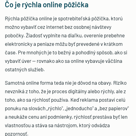
Čo je rýchla online pôžička
Rýchla pôžička online je spotrebiteľská pôžička, ktorú
možno vybaviť cez internet bez osobnej návštevy
pobočky. Žiadosť vyplníte na diaľku, overenie prebehne
elektronicky a peniaze môžu byť prevedené v krátkom
čase. Pre mnohých je to bežný a pohodlný spôsob, ako si
vybaviť úver — rovnako ako sa online vybavuje väčšina
ostatných služieb.
Samotná online forma teda nie je dôvod na obavy. Riziko
nevzniká z toho, že je proces digitálny alebo rýchly, ale z
toho, ako sa rýchlosť používa. Keď reklama postaví celú
ponuku na slovách „rýchlo", „jednoducho" a „bez papierov"
a neukáže cenu ani podmienky, rýchlosť prestáva byť len
vlastnosťou a stáva sa nástrojom, ktorý odvádza
pozornosť.