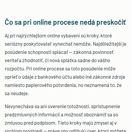
Čo sa pri online procese nedá preskočiť
Aj pri najrýchlejšom online vybavení sú kroky, ktoré
seriózny poskytovateľ vynechať nemôže. Najdôležitejší je
posúdenie schopnosti splácať — zákonná povinnosť
veriteľa zhodnotiť, či nová splátka sadne do vášho
rozpočtu. Pri online procese sa toto posúdenie môže
oprieť o údaje z bankového účtu alebo iné zákonné zdroje
namiesto papierového potvrdenia, no neznamená to, že
sa neudeje.
Nevynecháva sa ani overenie totožnosti, sprístupnenie
predzmluvných informácií a možnosť oboznámiť sa so
zmluvou pred podpisom. Tieto kroky majú zmysel aj v
rýchlom prostredí — práve ony odlišujú úver, ktorý môžete